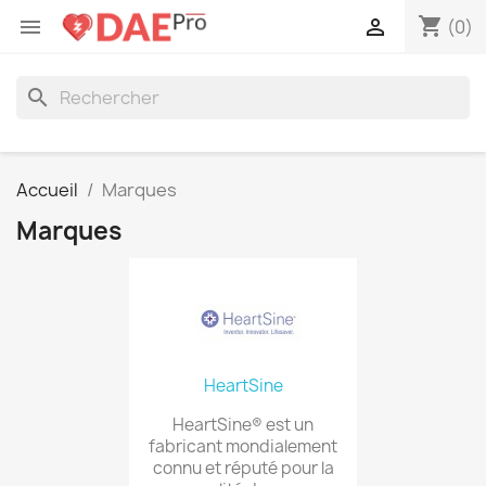
shopping_cart


(0)
search
Accueil
Marques
Marques
HeartSine
HeartSine® est un
fabricant mondialement
connu et réputé pour la